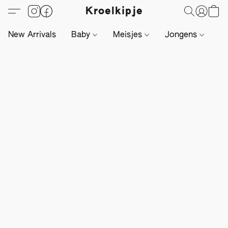
Kroelkipje
New Arrivals
Baby
Meisjes
Jongens
Li