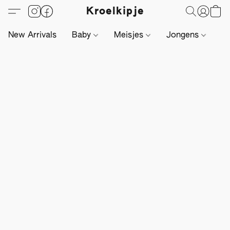
Kroelkipje
New Arrivals
Baby
Meisjes
Jongens
Li