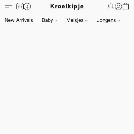
Kroelkipje
New Arrivals
Baby
Meisjes
Jongens
Li