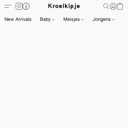
Kroelkipje
New Arrivals
Baby
Meisjes
Jongens
Li