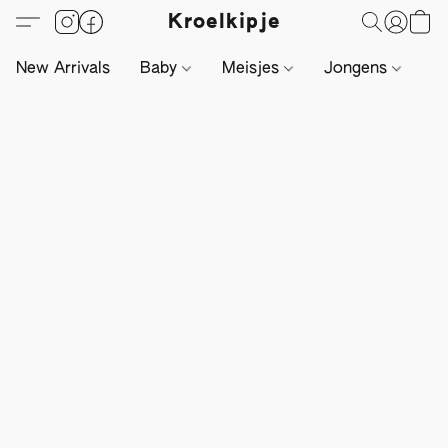
Kroelkipje
New Arrivals
Baby
Meisjes
Jongens
Li