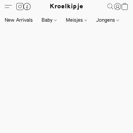
Kroelkipje
New Arrivals
Baby
Meisjes
Jongens
Li