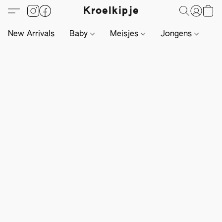
Kroelkipje
New Arrivals
Baby
Meisjes
Jongens
Li