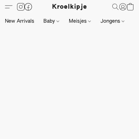
Kroelkipje
New Arrivals
Baby
Meisjes
Jongens
Li