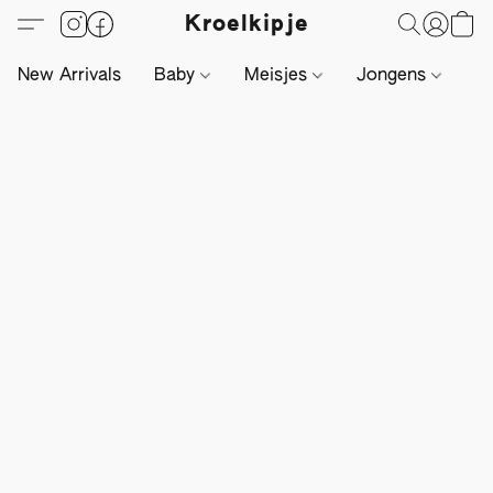
Kroelkipje
New Arrivals
Baby
Meisjes
Jongens
Li