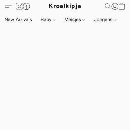
Kroelkipje
New Arrivals
Baby
Meisjes
Jongens
Li