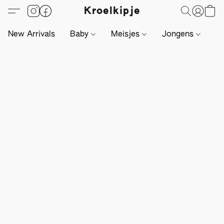
Kroelkipje
New Arrivals
Baby
Meisjes
Jongens
Li