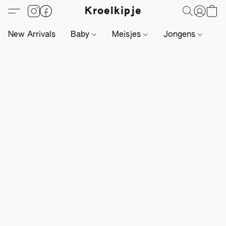
Kroelkipje
New Arrivals
Baby
Meisjes
Jongens
Li