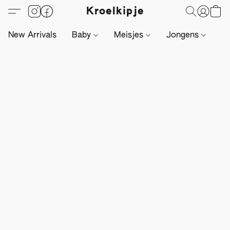
Kroelkipje
New Arrivals
Baby
Meisjes
Jongens
Li