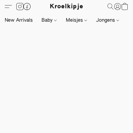
Kroelkipje
New Arrivals
Baby
Meisjes
Jongens
Li