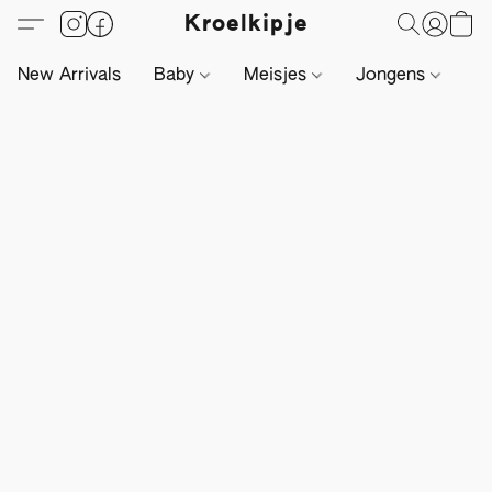
Kroelkipje
New Arrivals
Baby
Meisjes
Jongens
Li