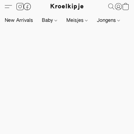
Kroelkipje
New Arrivals
Baby
Meisjes
Jongens
Li