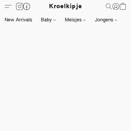
Kroelkipje
New Arrivals
Baby
Meisjes
Jongens
Li