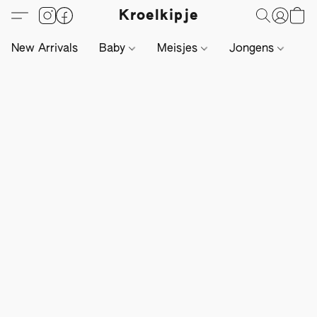
Kroelkipje
New Arrivals
Baby
Meisjes
Jongens
Li