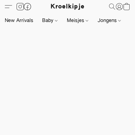
Kroelkipje
New Arrivals
Baby
Meisjes
Jongens
Li