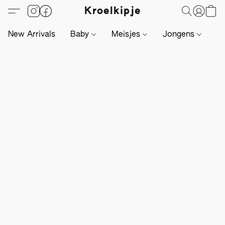
Kroelkipje
New Arrivals
Baby
Meisjes
Jongens
Li