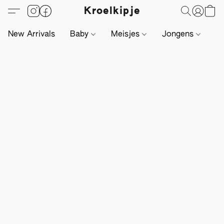
Kroelkipje
New Arrivals
Baby
Meisjes
Jongens
Li