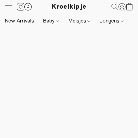
Kroelkipje
New Arrivals
Baby
Meisjes
Jongens
Li