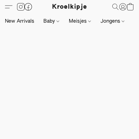
Kroelkipje
New Arrivals
Baby
Meisjes
Jongens
Li