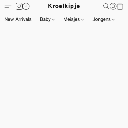
Kroelkipje
New Arrivals
Baby
Meisjes
Jongens
Li