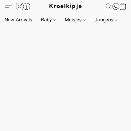
Kroelkipje
New Arrivals
Baby
Meisjes
Jongens
Li