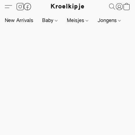
Kroelkipje
New Arrivals
Baby
Meisjes
Jongens
Li