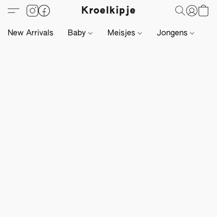
Kroelkipje
New Arrivals
Baby
Meisjes
Jongens
Li