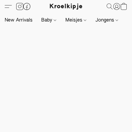
Kroelkipje
New Arrivals
Baby
Meisjes
Jongens
Li