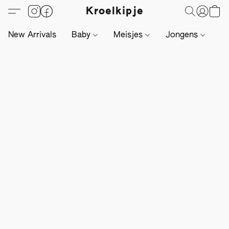
Kroelkipje
New Arrivals
Baby
Meisjes
Jongens
Li