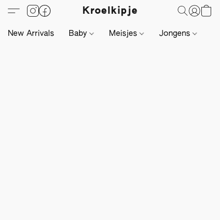
Kroelkipje
New Arrivals
Baby
Meisjes
Jongens
Li