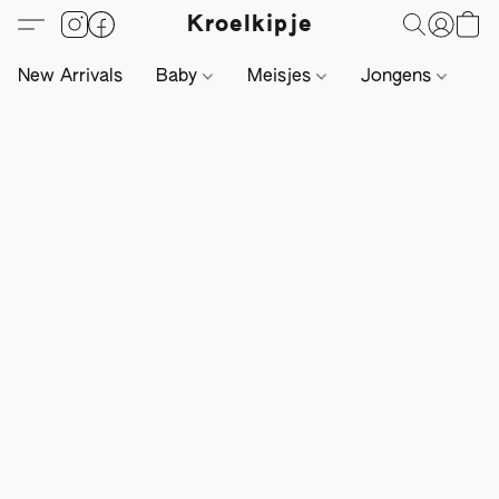
Kroelkipje
New Arrivals
Baby
Meisjes
Jongens
Li