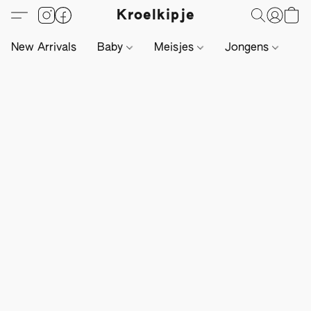
Kroelkipje
New Arrivals
Baby
Meisjes
Jongens
Li