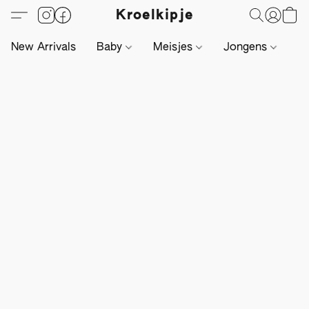
Kroelkipje
New Arrivals
Baby
Meisjes
Jongens
Li