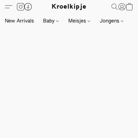
Kroelkipje
New Arrivals
Baby
Meisjes
Jongens
Li