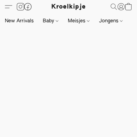
Kroelkipje
New Arrivals
Baby
Meisjes
Jongens
Li