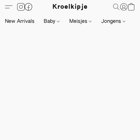
Kroelkipje
New Arrivals
Baby
Meisjes
Jongens
Li