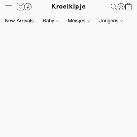
Kroelkipje
New Arrivals
Baby
Meisjes
Jongens
Li