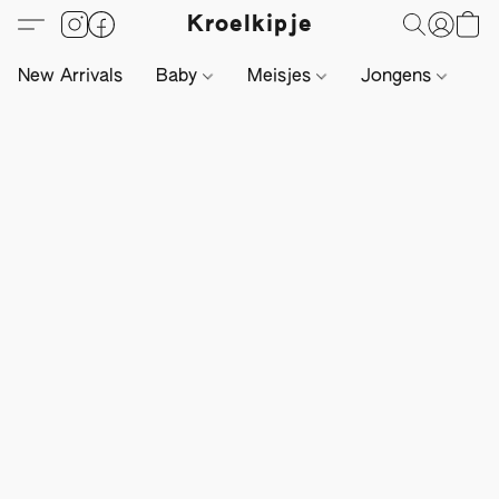
Kroelkipje
New Arrivals
Baby
Meisjes
Jongens
Li