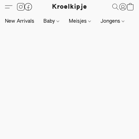
Kroelkipje
New Arrivals
Baby
Meisjes
Jongens
Li