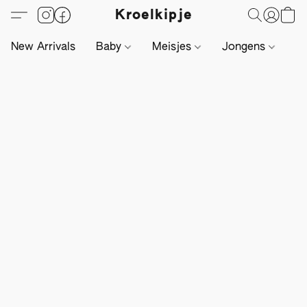
Kroelkipje
New Arrivals
Baby
Meisjes
Jongens
Li